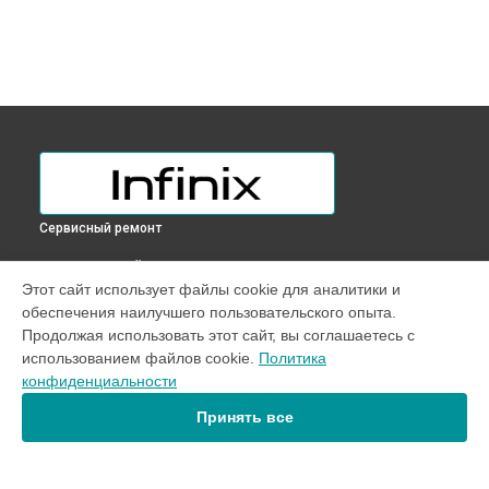
Сервисный ремонт
ВЫБЕРИ СВОЙ ГОРОД
Этот сайт использует файлы cookie для аналитики и
Замена разъема питания телефона Note 11 Infinix в
обеспечения наилучшего пользовательского опыта.
Краснодаре
Продолжая использовать этот сайт, вы соглашаетесь с
Замена разъема питания телефона Note 11 Infinix в
использованием файлов cookie.
Политика
Ростове-на-Дону
конфиденциальности
Замена разъема питания телефона Note 11 Infinix в
Нижнем
Новгороде
Принять все
Замена разъема питания телефона Note 11 Infinix в
Новосибирске
Замена разъема питания телефона Note 11 Infinix в