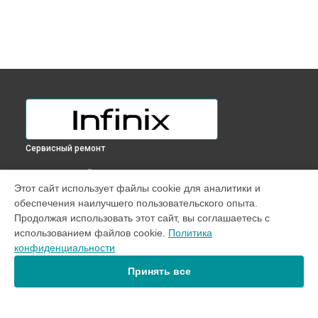
Сервисный ремонт
ВЫБЕРИ СВОЙ ГОРОД
Этот сайт использует файлы cookie для аналитики и
Ремонт микрофона телефона Note 11 Pro Infinix в
обеспечения наилучшего пользовательского опыта.
Краснодаре
Продолжая использовать этот сайт, вы соглашаетесь с
Ремонт микрофона телефона Note 11 Pro Infinix в
Ростове-
использованием файлов cookie.
Политика
на-Дону
конфиденциальности
Ремонт микрофона телефона Note 11 Pro Infinix в
Нижнем
Новгороде
Принять все
Ремонт микрофона телефона Note 11 Pro Infinix в
Новосибирске
Ремонт микрофона телефона Note 11 Pro Infinix в