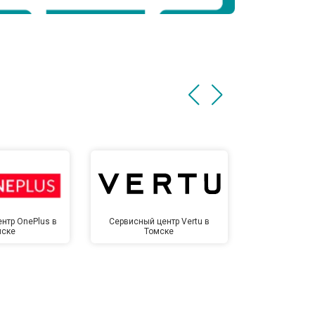
нтр OnePlus в
Сервисный центр Vertu в
Сервисный 
мске
Томске
То