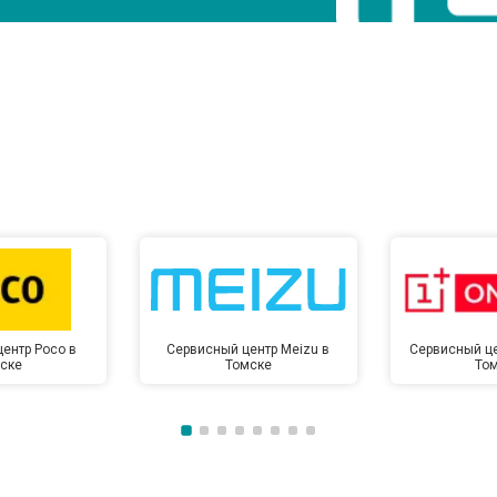
ентр Poco в
Сервисный центр Meizu в
Сервисный це
ске
Томске
То