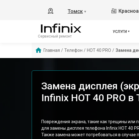
Красноа
Томск
▼
УСЛУГИ
Сервисный ремонт
Главная
/
Телефон
/
HOT 40 PRO
/
Замена дис
Замена дисплея (эк
Infinix HOT 40 PRO в
Повреждения экрана, такие как трещины или 
для замены дисплея телефона Infinix HOT 40 PR
Также замена может потребоваться в случае 