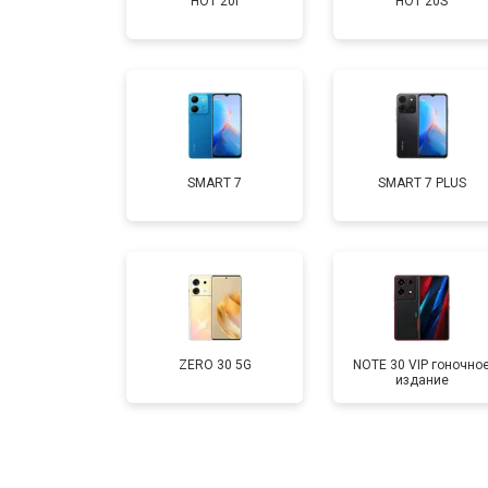
HOT 20i
HOT 20S
Замена аккумулятора
Замена кнопки включения
Ремонт цепи питания
SMART 7
SMART 7 PLUS
Ремонт динамика
ZERO 30 5G
NOTE 30 VIP гоночно
издание