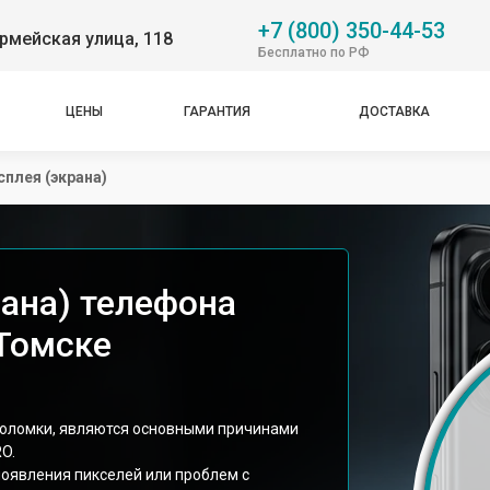
+7 (800) 350-44-53
рмейская улица, 118
Бесплатно по РФ
ЦЕНЫ
ГАРАНТИЯ
ДОСТАВКА
плея (экрана)
рана) телефона
 Томске
поломки, являются основными причинами
O.
появления пикселей или проблем с