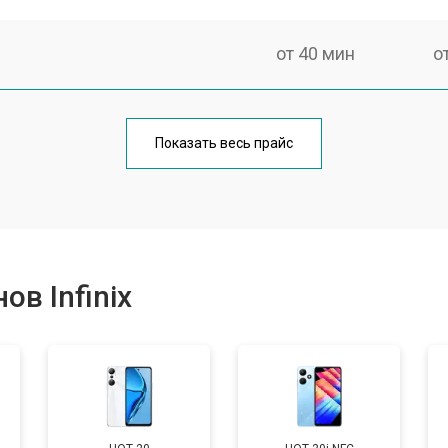
от 40 мин
о
от 70 мин
о
Показать весь прайс
от 50 мин
о
от 70 мин
о
в Infinix
от 60 мин
о
от 60 мин
о