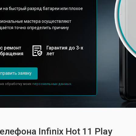
.
 на быстрый разряд батареи или плохое
ссиональные мастера осуществляют
даётся точно определить причину
с ремонт
Гарантия до 3-х
обращения
лет
править заявку
 на обработку моих
персональных данных.
лефона Infinix Hot 11 Play