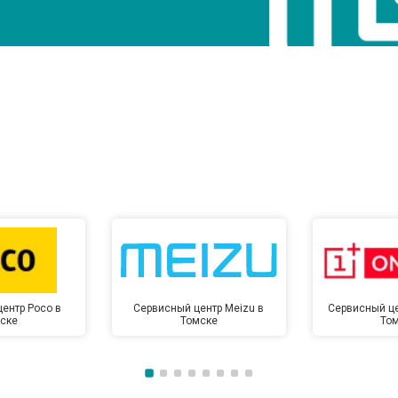
ентр Poco в
Сервисный центр Meizu в
Сервисный це
ске
Томске
То