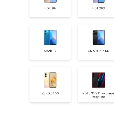
HOT 20i
HOT 20S
Замена аккумулятора
Замена кнопки включения
Ремонт цепи питания
SMART 7
SMART 7 PLUS
Ремонт динамика
ZERO 30 5G
NOTE 30 VIP гоночно
издание