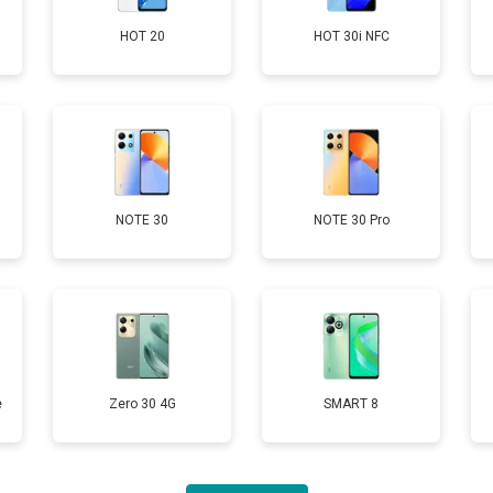
HOT 20
HOT 30i NFC
от 60 мин
о
от 50 мин
о
от 90 мин
о
NOTE 30
NOTE 30 Pro
от 40 мин
о
е
Zero 30 4G
SMART 8