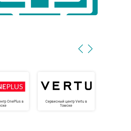
нтр OnePlus в
Сервисный центр Vertu в
Сервисный 
мске
Томске
То