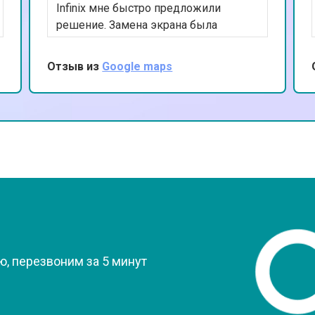
Infinix мне быстро предложили
от 70 мин
о
решение. Замена экрана была
выполнена качественно и за
разумное время. Я доволен
Отзыв из
Google maps
от 70 мин
о
результатом и благодарен за
внимательное обслуживание.
от 50 мин
о
от 80 мин
о
от 60 мин
о
?
, перезвоним за 5 минут
от 50 мин
о
от 50 мин
о