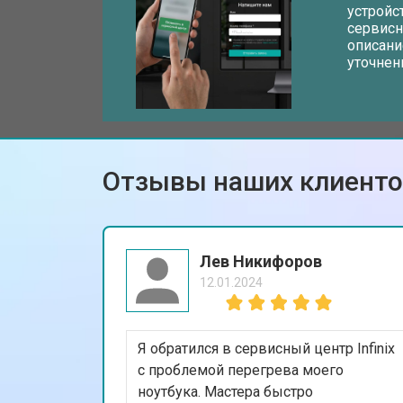
устройс
сервисн
описани
Замена разъема HDMI
уточнен
Замена тачпада ноутбука Infinix
Отзывы наших клиент
Замена клавиатуры
Замена аккумулятора
Лев Никифоров
12.01.2024
Замена материнской платы
Я обратился в сервисный центр Infinix
Замена Wi-Fi ноутбука Infinix
с проблемой перегрева моего
ноутбука. Мастера быстро