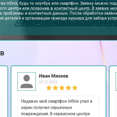
тва Infinix, будь то ноутбук или смартфон. Заявку можно по
ого центра или позвонив в контактный центр. В заявке не
е проблемы и контактные данные. После обработки заявки
от 110 мин
о
ия деталей и организации приезда курьера для забора устр
от 50 мин
о
ов
от 90 мин
о
от 40 мин
о
Иван Михеев
22.12.2023
от 80 мин
о
Недавно мой смартфон Infinix упал и
от 70 мин
о
экран получил серьезные
повреждения. В сервисном центре