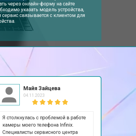
дать через онлайн-форму на сайте
обходимо указать модель устройства,
 сервис связывается с клиентом для
т 1500 ₽
Заказать
ойства.
т 2900 ₽
Заказать
т 1200 ₽
Заказать
т 2300 ₽
Заказать
Майя Зайцева
04.11.2023
т 2300 ₽
Заказать
Я столкнулась с проблемой в работе
т 2200 ₽
Заказать
камеры моего телефона Infinix.
Специалисты сервисного центра