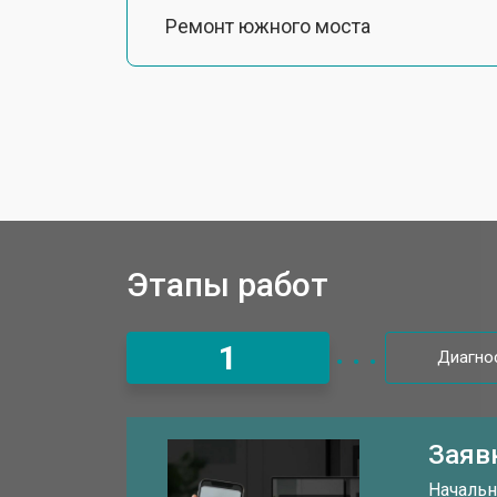
Ремонт южного моста
Замена шлейфа ноутбука Infinix
Ремонт вебкамеры
Установка драйверов Windows
Этапы работ
Ремонт мультиконтроллера
1
Диагно
Замена жесткого диска HDD/SSD
Заяв
Замена разъема HDMI
Начальн