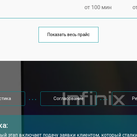
от 100 мин
о
от 60 мин
о
Показать весь прайс
от 80 мин
о
от 40 мин
о
от 80 мин
о
стика
Согласование
Р
от 60 мин
о
ка:
от 110 мин
о
ый этап включает подачу заявки клиентом, который сталки