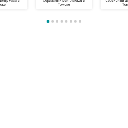
ентр Poco в
Сервисный центр Meizu в
Сервисный це
ске
Томске
То