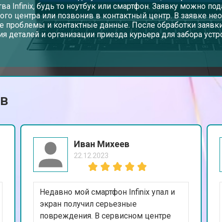
тва Infinix, будь то ноутбук или смартфон. Заявку можно по
ого центра или позвонив в контактный центр. В заявке не
е проблемы и контактные данные. После обработки заявки
от 50 мин
о
ия деталей и организации приезда курьера для забора устр
от 90 мин
о
ов
от 40 мин
о
от 80 мин
о
Иван Михеев
22.12.2023
от 50 мин
о
Недавно мой смартфон Infinix упал и
от 70 мин
о
экран получил серьезные
повреждения. В сервисном центре