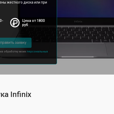
ены жесткого диска или при
3-
Цена от 1800
руб
править заявку
 на обработку моих
персональных
а Infinix