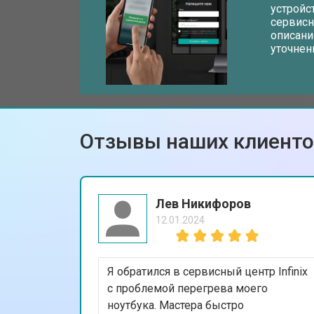
устройс
сервисн
описани
Замена тачпада ноутбука Infinix
уточнен
Замена клавиатуры
Отзывы наших клиент
Замена аккумулятора
Замена материнской платы
Лев Никифоров
12.01.2024
Замена матрицы ноутбука Infinix
Я обратился в сервисный центр Infinix
Замена Wi-Fi ноутбука Infinix
с проблемой перегрева моего
ноутбука. Мастера быстро