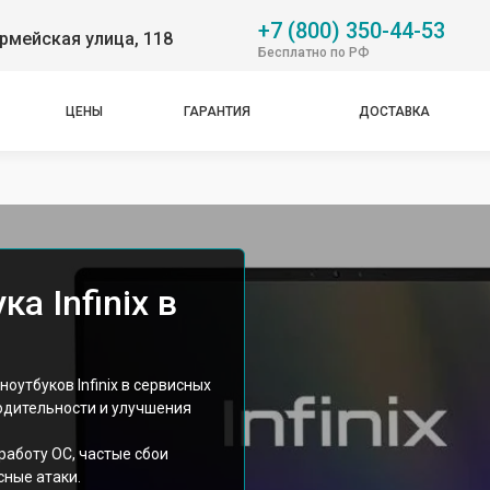
+7 (800) 350-44-53
рмейская улица, 118
Бесплатно по РФ
ЦЕНЫ
ГАРАНТИЯ
ДОСТАВКА
а Infinix в
оутбуков Infinix в сервисных
одительности и улучшения
аботу ОС, частые сбои
сные атаки.