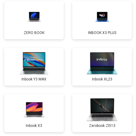
Замена микрофона
от 2600 ₽
Заказать
Замена оперативной памяти
от 1100 ₽
Заказать
ZERO BOOK
INBOOK X3 PLUS
Прошивка BIOS
от 1500 ₽
Заказать
Замена северного моста
от 3500 ₽
Заказать
Ремонт петель
от 3990 ₽
Заказать
Inbook Y3 MAX
Inbook XL23
Inbook X3
Zerobook Zl513